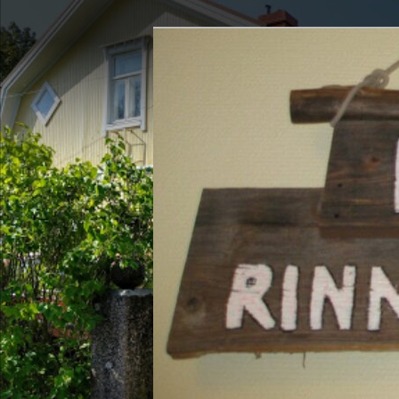
Siirry
sisältöön
Rinne-Sumppu