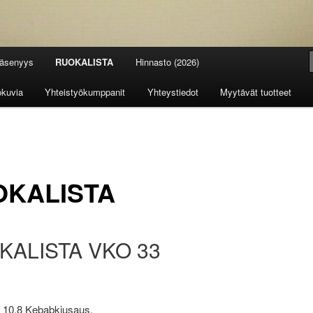
jäsenyys
RUOKALISTA
Hinnasto (2026)
okuvia
Yhteistyökumppanit
Yhteystiedot
Myytävät tuotteet
OKALISTA
KALISTA VKO 33
 10.8 Kebabkiusaus.