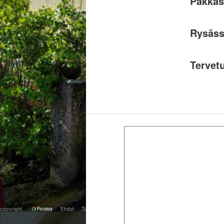
Pakkas
Rysäss
Tervet