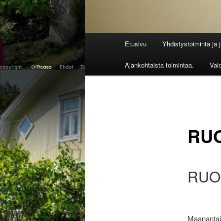
Päävalikko
Etusivu
Yhdistystoiminta ja 
Ajankohtaista toimintaa.
Val
RU
RUO
Maanantai