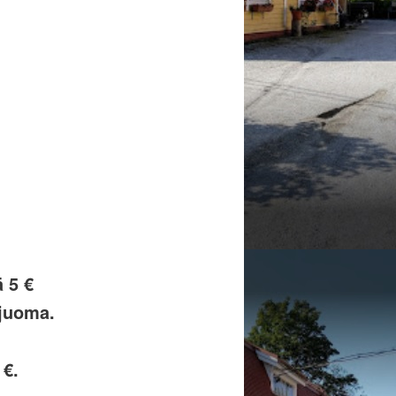
ä 5 €
ajuoma.
 €.