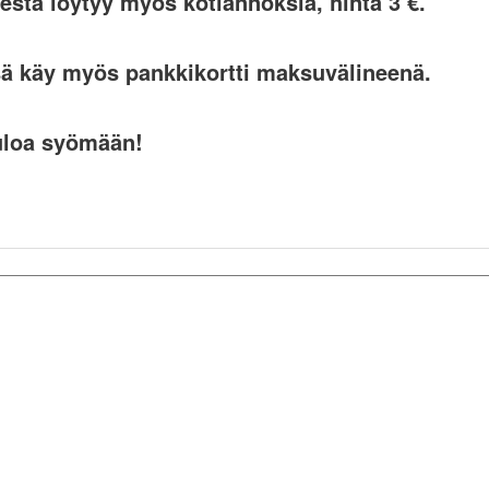
esta löytyy myös kotiannoksia, hinta 3 €.
ä käy myös pankkikortti maksuvälineenä.
uloa syömään!