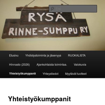
Siirry
sisältöön
Etsi
Rinne-Sumppu ry
Päävalikko
Etusivu
Yhdistystoiminta ja jäsenyys
RUOKALISTA
Hinnasto (2026)
Ajankohtaista toimintaa.
Valokuvia
Yhteistyökumppanit
Yhteystiedot
Myytävät tuotteet
Yhteistyökumppanit