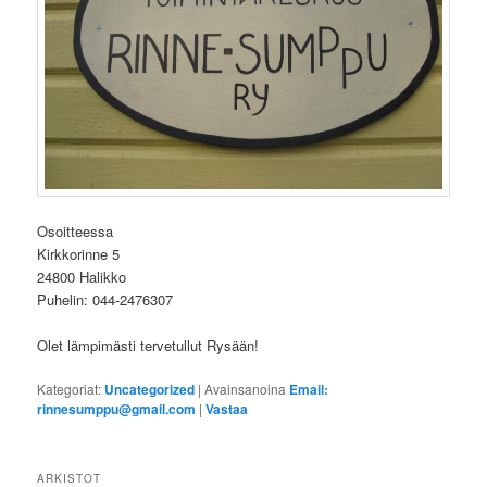
Osoitteessa
Kirkkorinne 5
24800 Halikko
Puhelin: 044-2476307
Olet lämpimästi tervetullut Rysään!
Kategoriat:
Uncategorized
|
Avainsanoina
Email:
rinnesumppu@gmail.com
|
Vastaa
ARKISTOT