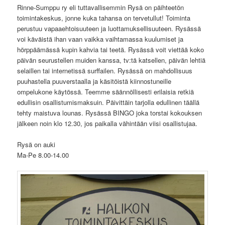
Rinne-Sumppu ry eli tuttavallisemmin Rysä on päihteetön
toimintakeskus, jonne kuka tahansa on tervetullut! Toiminta
perustuu vapaaehtoisuuteen ja luottamuksellisuuteen. Rysässä
voi käväistä ihan vaan vaikka vaihtamassa kuulumiset ja
hörppäämässä kupin kahvia tai teetä. Rysässä voit viettää koko
päivän seurustellen muiden kanssa, tv:tä katsellen, päivän lehtiä
selaillen tai internetissä surffailen. Rysässä on mahdollisuus
puuhastella puuverstaalla ja käsitöistä kiinnostuneille
ompelukone käytössä. Teemme säännöllisesti erilaisia retkiä
edullisin osallistumismaksuin. Päivittäin tarjolla edullinen täällä
tehty maistuva lounas. Rysässä BINGO joka torstai kokouksen
jälkeen noin klo 12.30, jos paikalla vähintään viisi osallistujaa.
Rysä on auki
Ma-Pe 8.00-14.00