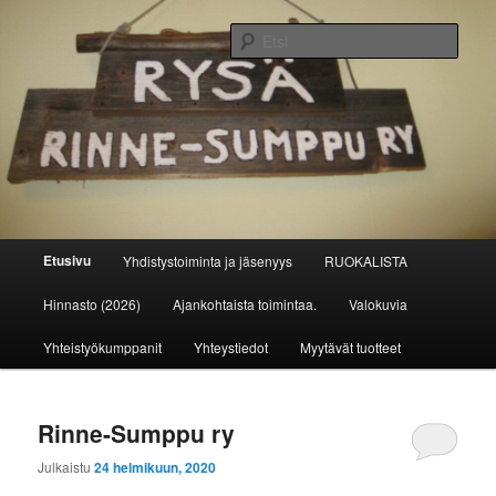
Siirry
Siirry
sisältöön
toissijaiseen
Etsi
sisältöön
Rinne-Sumppu ry
Päävalikko
Etusivu
Yhdistystoiminta ja jäsenyys
RUOKALISTA
Hinnasto (2026)
Ajankohtaista toimintaa.
Valokuvia
Yhteistyökumppanit
Yhteystiedot
Myytävät tuotteet
Rinne-Sumppu ry
Julkaistu
24 helmikuun, 2020